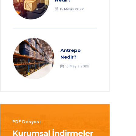
15 Mayıs 2022
Antrepo
Nedir?
15 Mayıs 2022
PDF Dosyası
Kurumsal İndirmeler