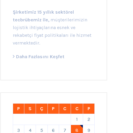
Şirketimiz 15 yıllık sektörel
tecbrübemiz ile,
müşterilerimizin
lojistik ihtiyaçlarına esnek ve
rekabetçi fiyat politikaları ile hizmet
vermektedir.
Daha Fazlasını Keşfet
P
S
Ç
P
C
C
P
1
2
3
4
5
6
7
8
9