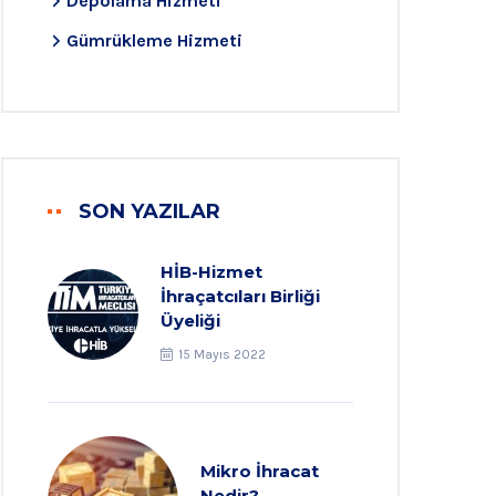
Depolama Hizmeti
Gümrükleme Hizmeti
SON YAZILAR
HİB-Hizmet
İhraçatcıları Birliği
Üyeliği
15 Mayıs 2022
Mikro İhracat
Nedir?