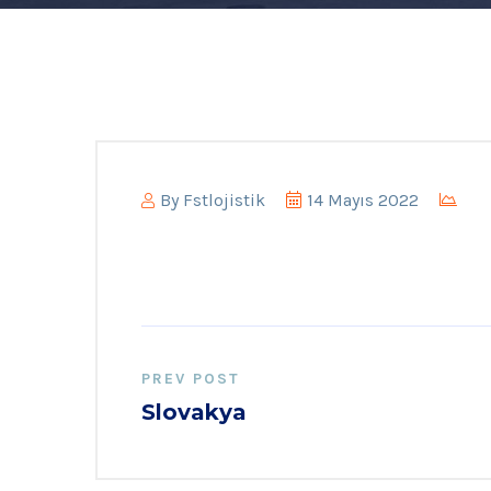
By
Fstlojistik
14 Mayıs 2022
PREV POST
Slovakya