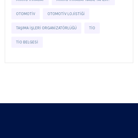
OTOMOTIV
OTOMOTIV LOJISTIĞI
TAŞIMA İŞLERI ORGANIZATÖRLÜĞÜ
TİO
TİO BELGESI