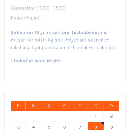
Cumartesi: 10:00 - 15:00
Pazar: Kapalı
Şirketimiz 15 yıllık sektörel tecbrübemiz ile,
müşterilerimizin lojistik ihtiyaçlarına esnek ve
rekabetçi fiyat politikaları ile hizmet vermektedir.
Daha Fazlasını Keşfet
P
S
Ç
P
C
C
P
1
2
3
4
5
6
7
8
9