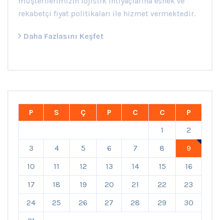
müşterilerimizin lojistik ihtiyaçlarına esnek ve
rekabetçi fiyat politikaları ile hizmet vermektedir.
Daha Fazlasını Keşfet
P
S
Ç
P
C
C
P
1
2
3
4
5
6
7
8
9
10
11
12
13
14
15
16
17
18
19
20
21
22
23
24
25
26
27
28
29
30