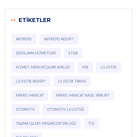
ETİKETLER
ANTREPO
ANTREPO NEDIR?
DEPOLAMA HIZMETLERI
ETGB
HIZMET İHRACATÇILARI BIRLIĞI
HİB
LOJISTIK
LOJISTIK NEDIR?
LOJISTIK TARIHI
MIKRO İHRACAT
MIKRO İHRACAT NASIL YAPILIR?
OTOMOTIV
OTOMOTIV LOJISTIĞI
TAŞIMA İŞLERI ORGANIZATÖRLÜĞÜ
TİO